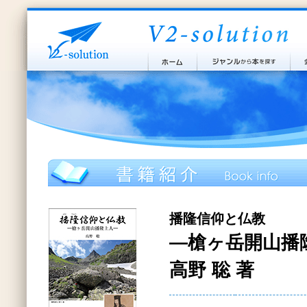
播隆信仰と仏教
―槍ヶ岳開山播
高野 聡 著