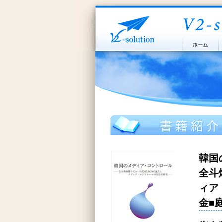
韓国
全斗
ィア
金■庭