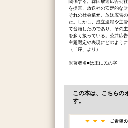
関係する。韓国放送広告公社
を提言、放送社の安定的な財
それの社会還元、放送広告の
た。しかし、成立過程や主管
て台頭したのであり、その主
を多く扱っている。公共広告
主題選定や表現にどのように
（「序」より）
※著者名■は王に民の字
この本は、こちらの
す。