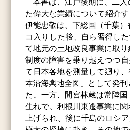
本書は、江戸後期に、二人
た偉大な業績について紹介す
伊能忠敬は、下総国（千葉）
コ入りした後、自ら習得した
て地元の土地改良事業に取り
制度の障害を乗り越えつつ自
て日本各地を測量して廻り、
本沿海輿地全図」として発刊
た。一方、間宮林蔵は常陸国
生れで、利根川東遷事業に関
上げられ、後に千島のロシア
樺太の探検に赴き、その地で