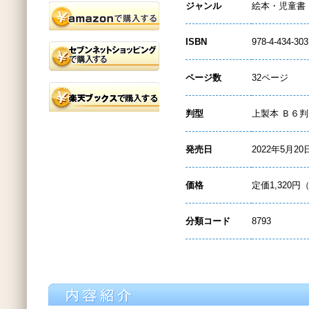
ジャンル
絵本・児童書
ISBN
978-4-434-303
ページ数
32ページ
判型
上製本 Ｂ６判
発売日
2022年5月20
価格
定価1,320円
分類コード
8793