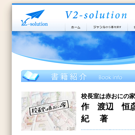
校長室は赤おにの
作 渡辺 恒
紀 著