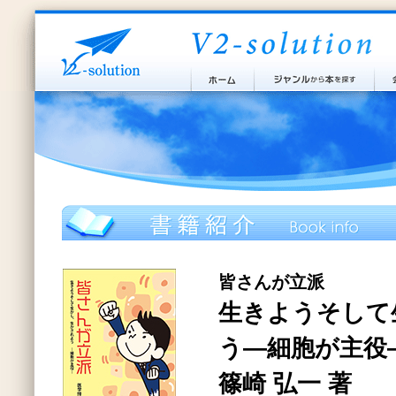
皆さんが立派
生きようそして
う―細胞が主役
篠崎 弘一 著