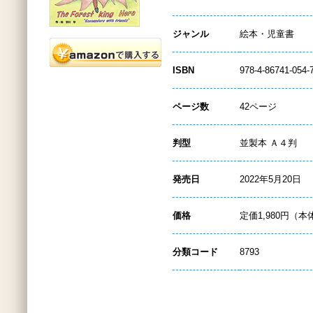
ジャンル
絵本・児童書
ISBN
978-4-86741-054-
ページ数
42ページ
判型
並製本 Ａ４判
発売日
2022年5月20日
価格
定価1,980円（本
分類コード
8793