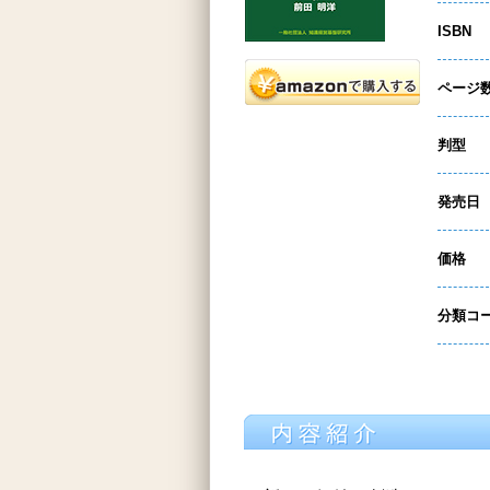
ISBN
ページ
判型
発売日
価格
分類コ