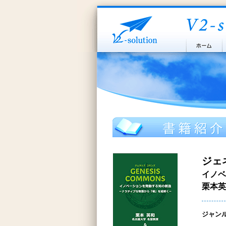
ジェ
イノベ
栗本英
ジャン