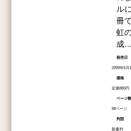
ル
冊
虹
成
発売日
2009年6月
価格
定価880円
ページ
88ページ
判型
新書判