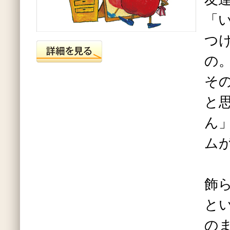
「
つ
の
そ
と
ん
ム
飾
と
の