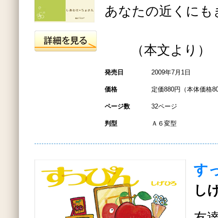
あなたの近くにも
（本文より）
発売日
2009年7月1日
価格
定価880円（本体価格8
ページ数
32ページ
判型
Ａ６変型
す
しげ
友