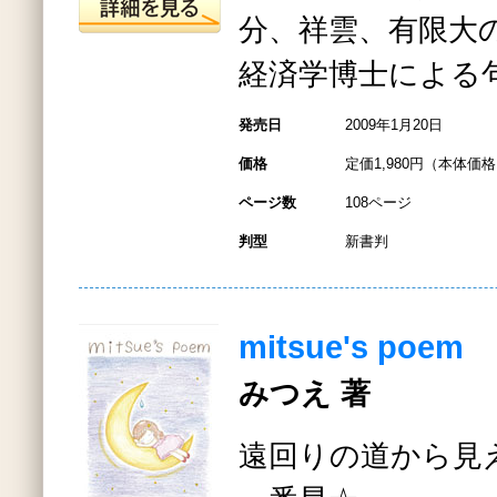
分、祥雲、有限大
経済学博士による
発売日
2009年1月20日
価格
定価1,980円（本体価格1
ページ数
108ページ
判型
新書判
mitsue's poem
みつえ 著
遠回りの道から見