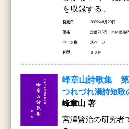
を収録する。
発売日
2009年8月20日
価格
定価715円（本体価格6
ページ数
26ページ
判型
Ｂ６判
峰章山詩歌集 第
つれづれ漢詩短歌
峰章山 著
宮澤賢治の研究者