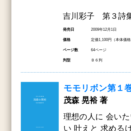
吉川彩子 第３詩
発売日
2009年12月1日
価格
定価1,100円（本体価格1
ページ数
64ページ
判型
Ｂ６判
モモリボン第１
茂森 晃裕 著
理想の人に 会いた
い 叶えと 求める