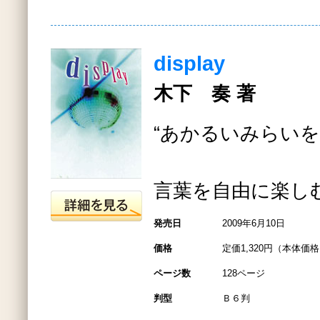
display
木下 奏 著
“あかるいみらいを
言葉を自由に楽し
発売日
2009年6月10日
価格
定価1,320円（本体価格1
ページ数
128ページ
判型
Ｂ６判