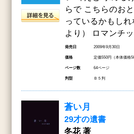
らで こちらのお
っているかもしれ
より） ロマンチ
発売日
2009年9月30日
価格
定価550円（本体価格5
ページ数
64ページ
判型
Ｂ５判
蒼い月
29才の遺書
冬花 著