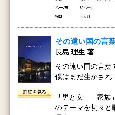
ページ数
80ページ
判型
Ｂ６判
その遠い国の言
長島 理生 著
その遠い国の言葉
僕はまだ生かされ
「男と女」「家族
のテーマを切々と