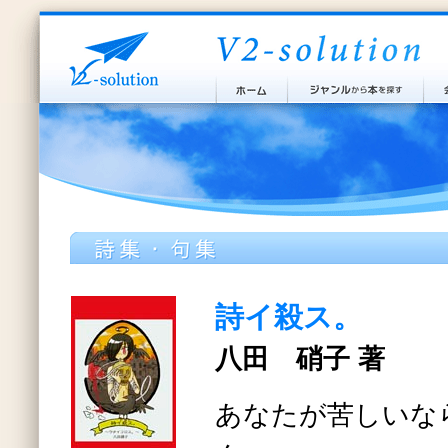
詩イ殺ス。
八田 硝子 著
あなたが苦しいな