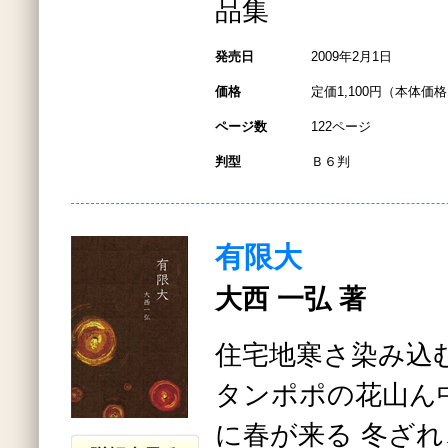
品集
発売日
2009年2月1日
価格
定価1,100円（本体価格1
ページ数
122ページ
判型
Ｂ６判
有限大
大西 一弘 著
住宅地寒さ染み込
タンポポの花山ん
に春が来る 冬ざ