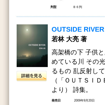
判型
Ｂ６判
OUTSIDE RIVER
若林 大亮 著
高架橋の下 子供と
めている川 その
るもの 乱反射し
（「ＯＵＴＳＩＤＥ
より） 詩集。
発売日
2009年9月20日