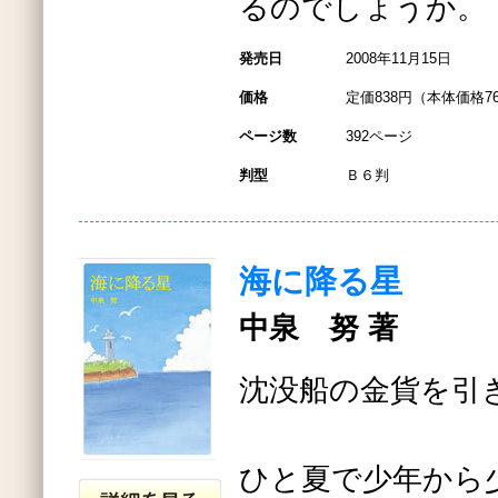
るのでしょうか。
発売日
2008年11月15日
価格
定価838円（本体価格7
ページ数
392ページ
判型
Ｂ６判
海に降る星
中泉 努 著
沈没船の金貨を引き
ひと夏で少年から