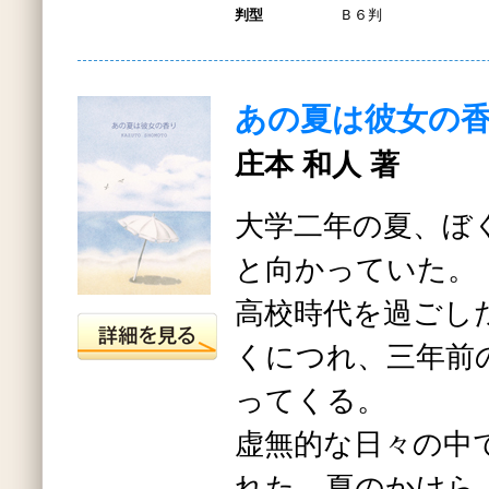
判型
Ｂ６判
あの夏は彼女の
庄本 和人 著
大学二年の夏、ぼ
と向かっていた。
高校時代を過ごし
くにつれ、三年前
ってくる。
虚無的な日々の中
れた、夏のかけら