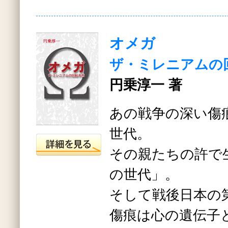
オメガ
ザ・ミレニアムの
円乗淳一 著
あの戦争の深い傷
世代。
その親たちの許で
の世代」。
そして戦後日本の
傷痕は心の遺伝子