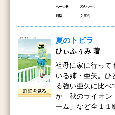
ページ数
208ページ
判型
文庫判
夏のトビラ
ひぃふぅみ 著
祖母に家に行って
いる姉・亜矢。ひ
る強い亜矢に比べ
か「秋のライオン
ーム」など全１１