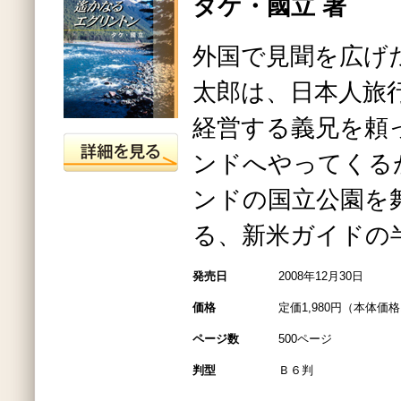
タケ・國立 著
外国で見聞を広げ
太郎は、日本人旅
経営する義兄を頼
ンドへやってくる
ンドの国立公園を
る、新米ガイドの
発売日
2008年12月30日
価格
定価1,980円（本体価格1
ページ数
500ページ
判型
Ｂ６判