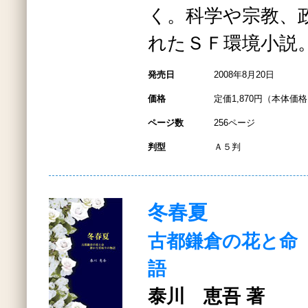
く。科学や宗教、
れたＳＦ環境小説
発売日
2008年8月20日
価格
定価1,870円（本体価格1
ページ数
256ページ
判型
Ａ５判
冬春夏
古都鎌倉の花と命
語
泰川 恵吾 著