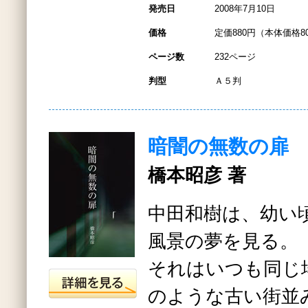
発売日
2008年7月10日
価格
定価880円（本体価格8
ページ数
232ページ
判型
Ａ５判
暗闇の無数の扉
橋本昭彦 著
中田和樹は、幼い
風景の夢を見る。
それはいつも同じ
のような古い街並