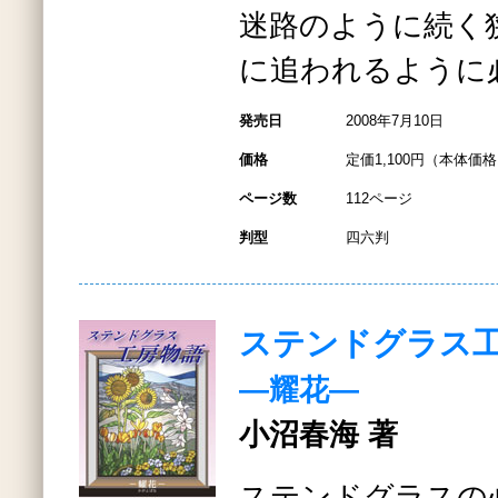
迷路のように続く
に追われるように
発売日
2008年7月10日
価格
定価1,100円（本体価格1
ページ数
112ページ
判型
四六判
ステンドグラス
―耀花―
小沼春海 著
ステンドグラスの