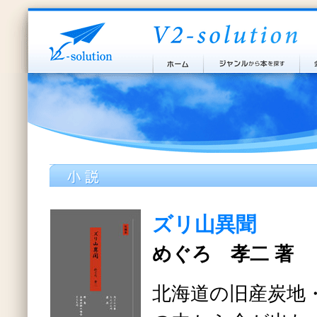
ズリ山異聞
めぐろ 孝二 著
北海道の旧産炭地