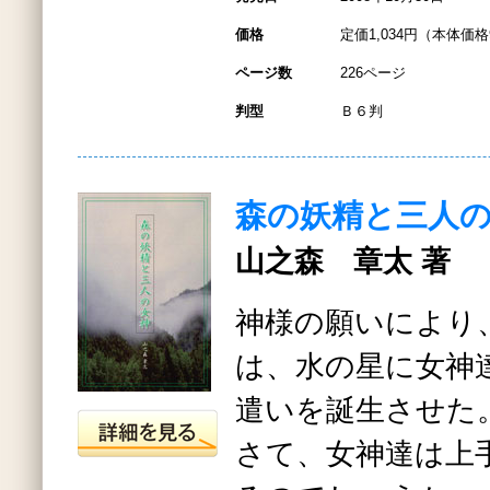
価格
定価1,034円（本体価格
ページ数
226ページ
判型
Ｂ６判
森の妖精と三人
山之森 章太 著
神様の願いにより
は、水の星に女神
遣いを誕生させた
さて、女神達は上