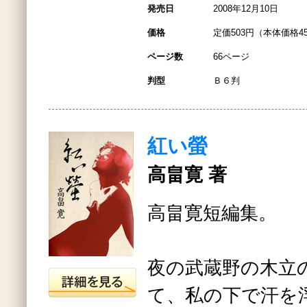
発売日
2008年12月10日
価格
定価503円（本体価格4
ページ数
66ページ
判型
Ｂ６判
紅い螢
高畠寛 著
高畠寛短編集。
夜の武蔵野の木立
て、私の下で汗を