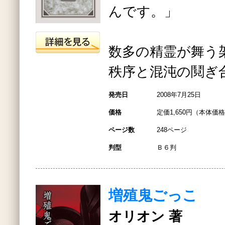
んです。」
数多の精霊が舞う
秩序と混沌の鬩ぎ
発売日
2008年7月25日
価格
定価1,650円（本体価格1
ページ数
248ページ
判型
Ｂ６判
増殖鬼ごっこ
オリオン 著