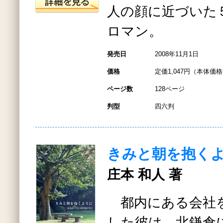
人の顔に近づいた
ロマン。
発売日
2008年11月1日
価格
定価1,047円（本体価格
ページ数
128ページ
判型
四六判
きみと朝を抱く
庄本 和人 著
都内にある会社を
した彼は、北鎌倉