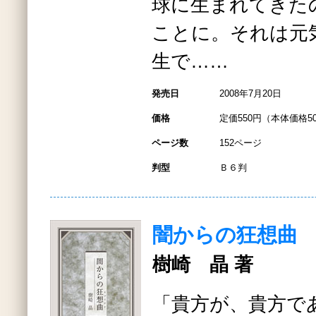
球に生まれてきた
ことに。それは元
生で……
発売日
2008年7月20日
価格
定価550円（本体価格5
ページ数
152ページ
判型
Ｂ６判
闇からの狂想曲
樹崎 晶 著
「貴方が、貴方で