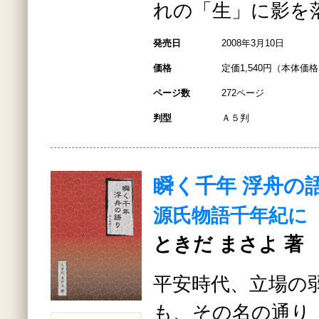
れの「生」に影を
発売日
2008年3月10日
価格
定価1,540円（本体価格1
ページ数
272ページ
判型
Ａ５判
瞬く千年 浮舟の
源氏物語千年紀に
ときだ まさよ 著
平安時代、立場の
も、その名の通り