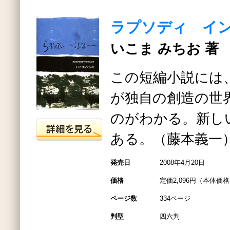
ラプソディ イ
いこま みちお 著
この短編小説には
が独自の創造の世
のがわかる。新し
ある。（藤本義一
発売日
2008年4月20日
価格
定価2,096円（本体価格1
ページ数
334ページ
判型
四六判