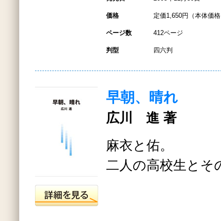
価格
定価1,650円（本体価格1
ページ数
412ページ
判型
四六判
早朝、晴れ
広川 進 著
麻衣と佑。
二人の高校生とそ