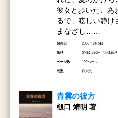
彼女と歩いた、あ
るで、眩しい静け
まなざし……
発売日
2008年2月5日
価格
定価1,320円（本体価格1
ページ数
190ページ
判型
四六判
青雲の彼方
樋口 靖明 著