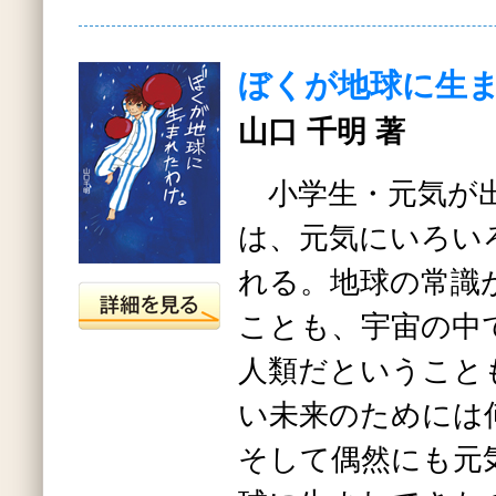
ぼくが地球に生
山口 千明 著
小学生・元気が出
は、元気にいろい
れる。地球の常識
ことも、宇宙の中
人類だということ
い未来のためには
そして偶然にも元