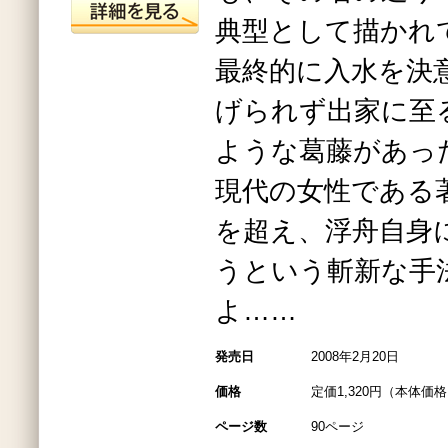
典型として描かれ
最終的に入水を決
げられず出家に至
ような葛藤があっ
現代の女性である著
を超え、浮舟自身
うという斬新な手
よ……
発売日
2008年2月20日
価格
定価1,320円（本体価格1
ページ数
90ページ