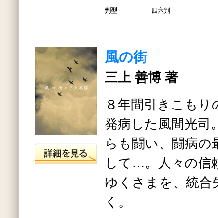
判型
四六判
風の街
三上 善博 著
８年間引きこもり
発病した風間光司
らも闘い、闘病の
して…。人々の信
ゆくさまを、統合
く。