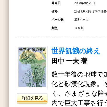
発売日
2008年9月20日
価格
定価1,650円（本体価格1
ページ数
338ページ
判型
Ｂ６判
世界飢餓の終え
田中 一夫 著
数十年後の地球で
化と砂漠化現象。
く、さまざまな障
内で巨大工事を行