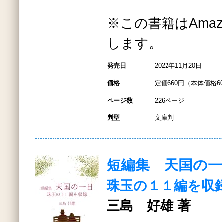
※この書籍はAmazo
します。
発売日
2022年11月20日
価格
定価660円（本体価格6
ページ数
226ページ
判型
文庫判
短編集 天国の一
珠玉の１１編を収
三島 好雄 著