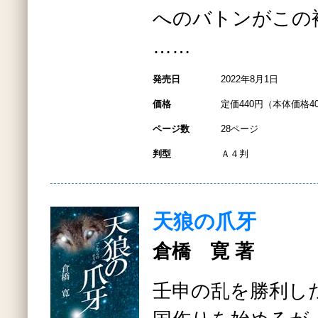
へのバトンがこの
……
発売日
2022年8月1日
価格
定価440円（本体価格4
ページ数
28ページ
判型
Ａ４判
天狼の爪牙
倉橋 寛 著
壬申の乱を勝利し