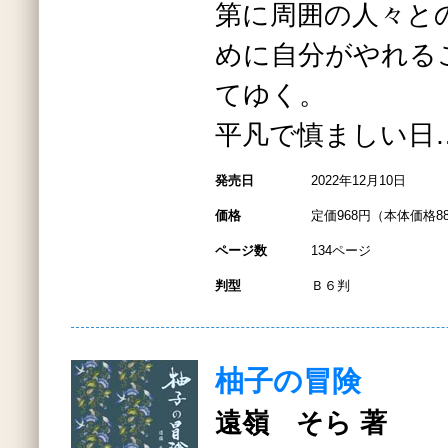
第に周囲の人々と
めに自分がやれる
てゆく。
平凡で慎ましい日
発売日
2022年12月10日
価格
定価968円（本体価格8
ページ数
134ページ
判型
Ｂ６判
柚子の冒険
遠嶺 そら 著