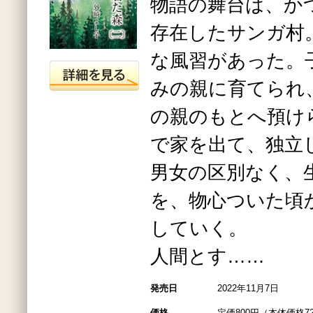
物語の舞台は、か
存在したサンガ村
な風習があった。
みの親に育てられ
の親のもとへ預け
で家を出て、独立
男女の区別なく、
を、物心ついた頃
していく。
人間とす……
発売日
2022年11月7日
価格
定価800円（本体価格7