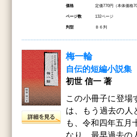
価格
定価770円（本体価格7
ページ数
132ページ
判型
Ｂ６判
梅一輪
自伝的短編小説集
初世 信一 著
この小冊子に登場
は、もう過去の人
も、令和四年五月
なり、最早過去の