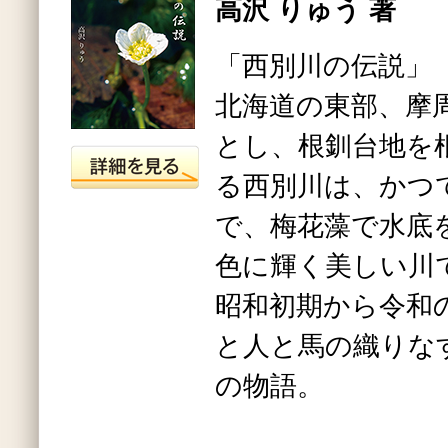
高沢 りゅう 著
「西別川の伝説」
北海道の東部、摩
とし、根釧台地を
る西別川は、かつ
で、梅花藻で水底
色に輝く美しい川
昭和初期から令和
と人と馬の織りな
の物語。