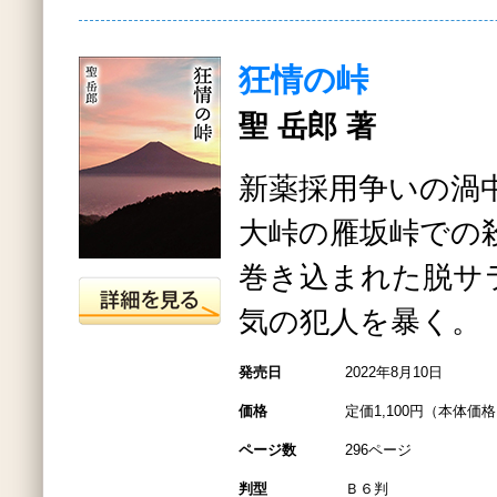
狂情の峠
聖 岳郎 著
新薬採用争いの渦
大峠の雁坂峠での
巻き込まれた脱サ
気の犯人を暴く。
発売日
2022年8月10日
価格
定価1,100円（本体価格1
ページ数
296ページ
判型
Ｂ６判