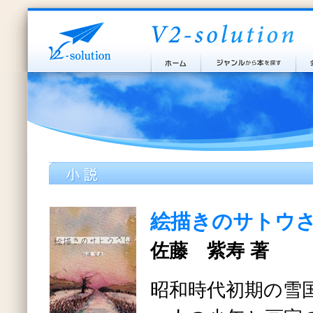
絵描きのサトウ
佐藤 紫寿 著
昭和時代初期の雪