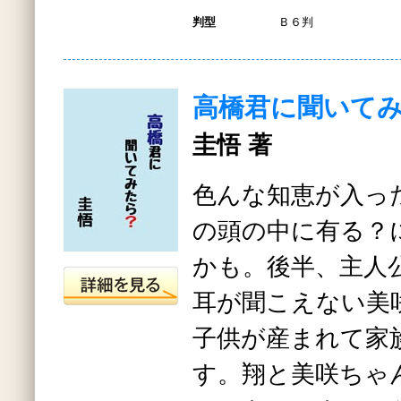
判型
Ｂ６判
高橋君に聞いて
圭悟 著
色んな知恵が入っ
の頭の中に有る？
かも。後半、主人
耳が聞こえない美
子供が産まれて家
す。翔と美咲ちゃ